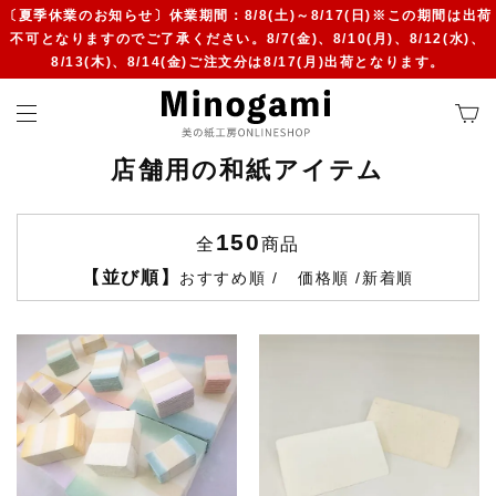
〔夏季休業のお知らせ〕休業期間：8/8(土)～8/17(日)※この期間は出荷
不可となりますのでご了承ください。8/7(金)、8/10(月)、8/12(水)、
8/13(木)、8/14(金)ご注文分は8/17(月)出荷となります。
店舗用の和紙アイテム
150
全
商品
【並び順】
おすすめ順
価格順
新着順