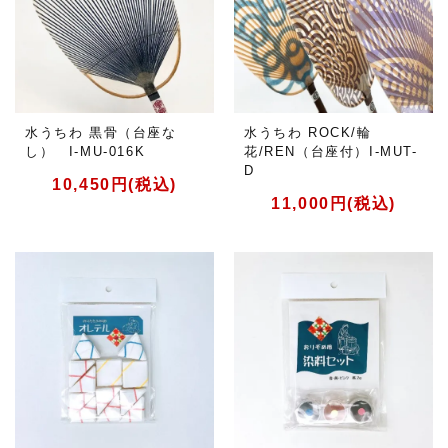
水うちわ 黒骨（台座な
水うちわ ROCK/輪
し） I-MU-016K
花/REN（台座付）I-MUT-
D
10,450円(税込)
11,000円(税込)