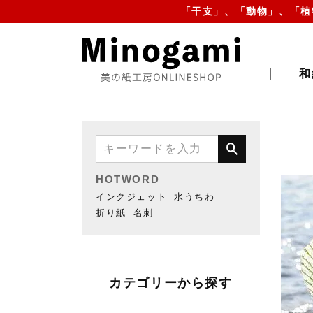
「干支」、「動物」、「植
和
HOTWORD
インクジェット
水うちわ
折り紙
名刺
カテゴリーから探す