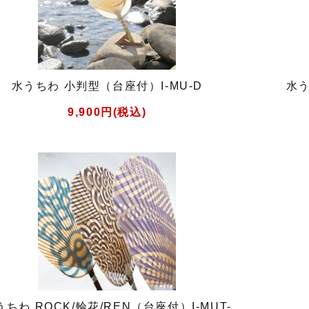
水うちわ 小判型（台座付）I-MU-D
水う
9,900円(税込)
うちわ ROCK/輪花/REN（台座付）I-MUT-