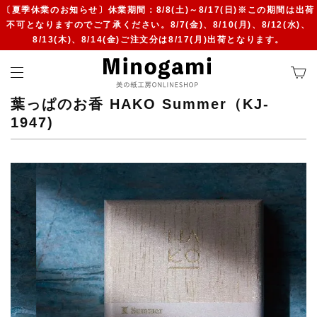
〔夏季休業のお知らせ〕休業期間：8/8(土)～8/17(日)※この期間は出荷
不可となりますのでご了承ください。8/7(金)、8/10(月)、8/12(水)、
8/13(木)、8/14(金)ご注文分は8/17(月)出荷となります。
葉っぱのお香 HAKO Summer（KJ-
1947)