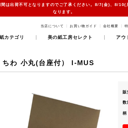
は出荷不可となりますのでご了承ください。8/7(金)、8/10(月)、8/
なります。
当店について
お買い物ガイド
会社概要
紙カテゴリ
美の紙工房セレクト
アウ
ちわ 小丸(台座付） I-MUS
販
数
柄