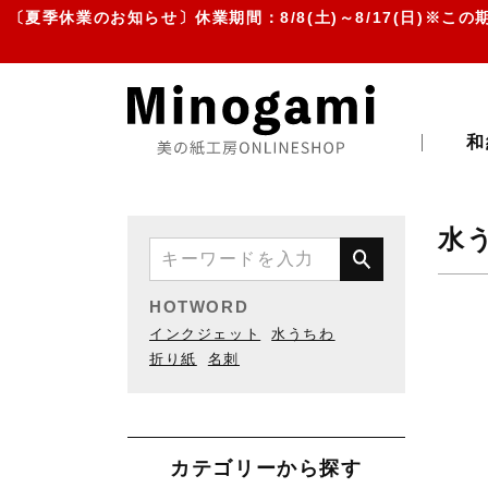
〔夏季休業のお知らせ〕休業期間：8/8(土)～8/17(日)※この期間
和
水う
HOTWORD
インクジェット
水うちわ
折り紙
名刺
カテゴリーから探す