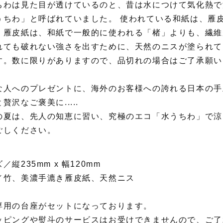
ちわは見た目が透けているのと、昔は水につけて気化熱で
うちわ」と呼ばれていました。 使われている和紙は、雁
。雁皮紙は、和紙で一般的に使われる「楮」よりも、繊維
れても破れない強さを出すために、天然のニスが塗られて
す。数に限りがありますので、品切れの場合はご了承願い
な人へのプレゼントに、海外のお客様への誇れる日本の手
贅沢なご褒美に.....
の夏は、先人の知恵に習い、究極のエコ「水うちわ」で涼
ごしください。
／縦235mm x 幅120mm
／竹、美濃手漉き雁皮紙、天然ニス
専用の台座がセットになっております。
ッピングや熨斗のサービスはお受けできませんので、ご了