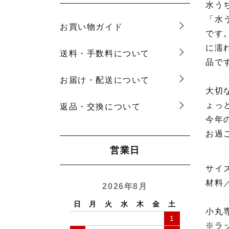
水う
「水
お買い物ガイド
です
に濡
送料・手数料について
品で
お届け・配送について
大切
ょっと
返品・交換について
今年
お過
営業日
サイズ
材料
2026年8月
日
月
火
水
木
金
土
小丸
1
※ラ