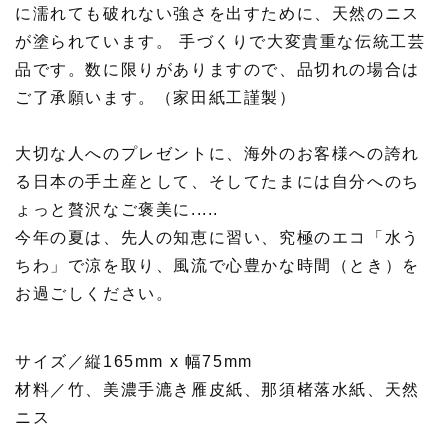
に濡れても破れない強さを出すために、天然のニス
が塗られています。 手づくりで大変貴重な伝統工芸
品です。数に限りがありますので、品切れの場合は
ご了承願います。（家田紙工謹製）
大切な人へのプレゼントに、海外のお客様への誇れ
る日本の手土産として、そしてたまには自分へのち
ょっと贅沢なご褒美に.....
今年の夏は、先人の知恵に習い、究極のエコ「水う
ちわ」で涼を取り、風流で心豊かな時間（とき）を
お過ごしください。
サイズ／縦165mm x 幅75mm
材料／竹、美濃手漉き雁皮紙、那須楮落水紙、天然
ニス