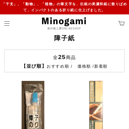
「干支」、「動物」、「植物」の筆文字を、伝統の美濃和紙に散りばめ
て、インパクトのある折り紙に仕上げました。
障子紙
25
全
商品
【並び順】
おすすめ順
価格順
新着順