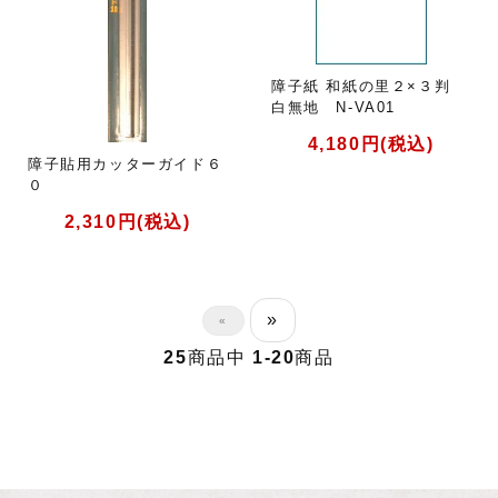
障子紙 和紙の里２×３判
白無地 N-VA01
4,180円(税込)
障子貼用カッターガイド６
０
2,310円(税込)
»
«
25
商品中
1-20
商品