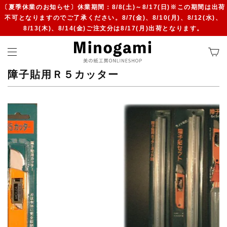
〔夏季休業のお知らせ〕休業期間：8/8(土)～8/17(日)※この期間は出荷
不可となりますのでご了承ください。8/7(金)、8/10(月)、8/12(水)、
8/13(木)、8/14(金)ご注文分は8/17(月)出荷となります。
障子貼用Ｒ５カッター