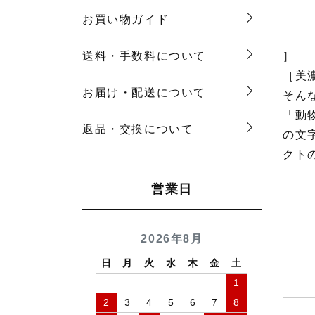
お買い物ガイド
］
送料・手数料について
［美
お届け・配送について
そん
「動
返品・交換について
の文
クト
営業日
2026年8月
日
月
火
水
木
金
土
1
2
3
4
5
6
7
8