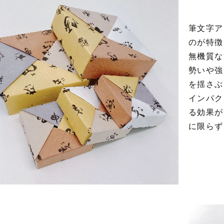
筆文字ア
のが特徴
無機質な
勢いや強
を揺さぶ
インパク
る効果が
に限らず