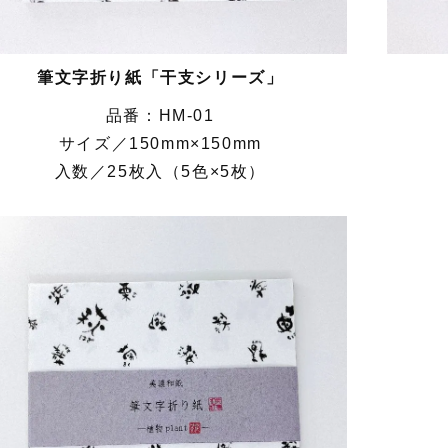
筆文字折り紙「干支シリーズ」
HM-01
サイズ／150mm×150mm
入数／25枚入（5色×5枚）