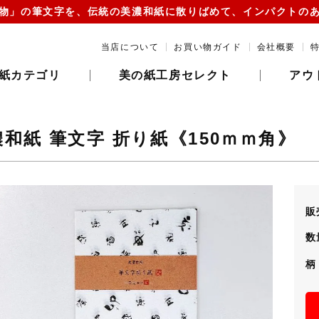
物」の筆文字を、伝統の美濃和紙に散りばめて、インパクトの
当店について
お買い物ガイド
会社概要
紙カテゴリ
美の紙工房セレクト
アウ
濃和紙 筆文字 折り紙《150ｍｍ角》
販
数
柄