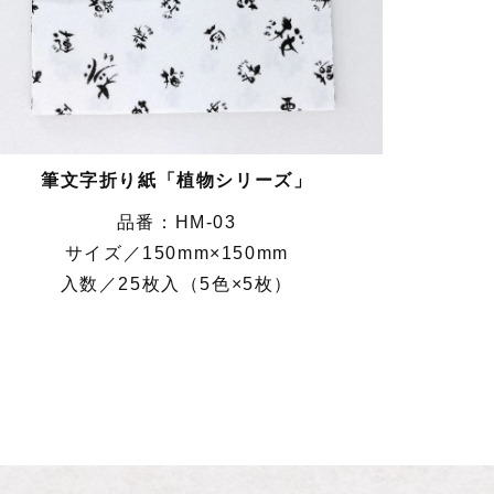
筆文字折り紙「植物シリーズ」
HM-03
サイズ／150mm×150mm
入数／25枚入（5色×5枚）