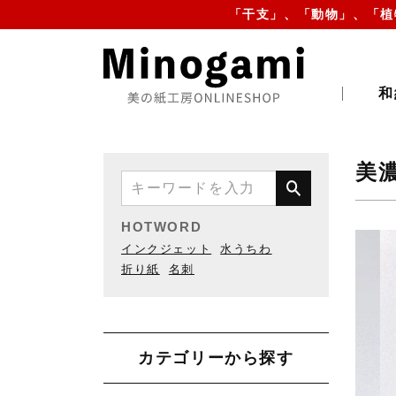
「干支」、「動物」、「植
和
美
HOTWORD
インクジェット
水うちわ
折り紙
名刺
カテゴリーから探す