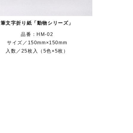
筆文字折り紙「動物シリーズ」
HM-02
サイズ／150mm×150mm
入数／25枚入（5色×5枚）