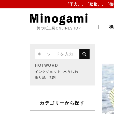
「干支」、「動物」、「植
和
HOTWORD
インクジェット
水うちわ
折り紙
名刺
カテゴリーから探す