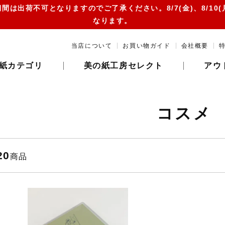
は出荷不可となりますのでご了承ください。8/7(金)、8/10(月)、8/
なります。
当店について
お買い物ガイド
会社概要
紙カテゴリ
美の紙工房セレクト
アウ
コスメ
20
商品