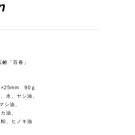
n
石鹸「百春」
鹸
×25mm 90ｇ
油、水、ヤシ油、
ヒマシ油、
ヌカ油、
酒粕、ヒノキ油