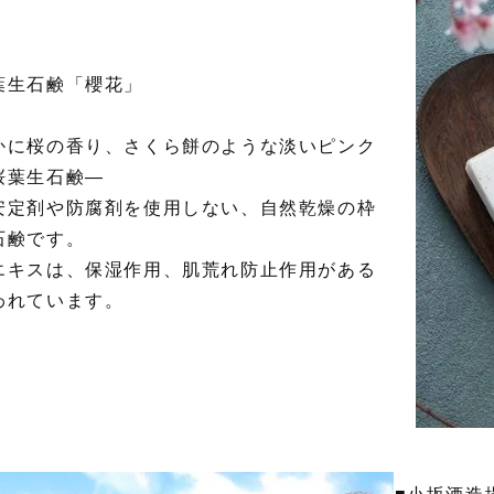
葉生石鹸「櫻花」
かに桜の香り、さくら餅のような淡いピンク
桜葉生石鹸—
安定剤や防腐剤を使用しない、自然乾燥の枠
石鹸です。
エキスは、保湿作用、肌荒れ防止作用がある
われています。