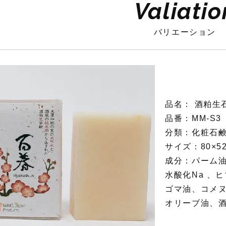
Valiatio
バリエーション
品名： 酒粕生
品番：MM-S3
分類：化粧石
サイズ：80×52
成分：パーム
水酸化Na 、
ゴマ油、コメ
オリーブ油、