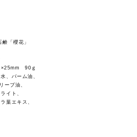
石鹸「櫻花」
鹸
×25mm 90ｇ
、水、パーム油、
オリーブ油、
イライト、
クラ葉エキス、