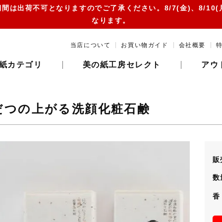
は出荷不可となりますのでご了承ください。8/7(金)、8/10(月)、8/
なります。
当店について
お買い物ガイド
会社概要
紙カテゴリ
美の紙工房セレクト
アウ
だつの上がる洗顔化粧石鹸
販
数
香