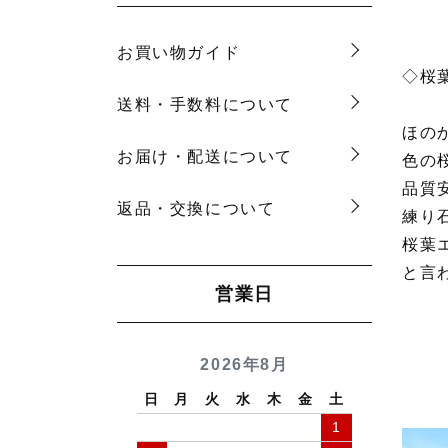
お買い物ガイド
◇桜
送料・手数料について
ほの
お届け・配送について
色の
品質
返品・交換について
練り
桜葉
と言
営業日
2026年8月
日
月
火
水
木
金
土
1