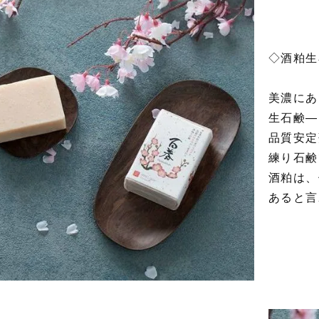
◇酒粕生
美濃にあ
生石鹸—
品質安定
練り石鹸
酒粕は、
あると言