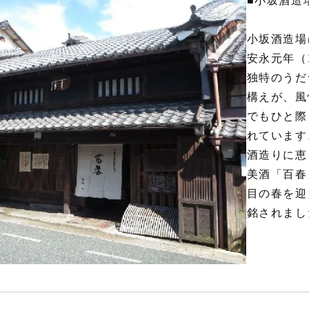
■小坂酒造
小坂酒造場
安永元年（
独特のうだ
構えが、風
でもひと際
れています
酒造りに恵
美酒「百春
目の春を迎
銘されまし