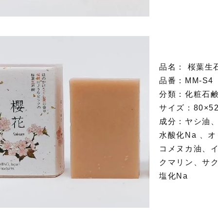
品名： 桜葉生
品番：MM-S4
分類：化粧石
サイズ：80×52
成分：ヤシ油
水酸化Na 、
コメヌカ油、
クマリン、サ
塩化Na