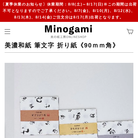
〔夏季休業のお知らせ〕休業期間：8/8(土)～8/17(日)※この期間は出荷
不可となりますのでご了承ください。8/7(金)、8/10(月)、8/12(水)、
8/13(木)、8/14(金)ご注文分は8/17(月)出荷となります。
美濃和紙 筆文字 折り紙《90ｍｍ角》