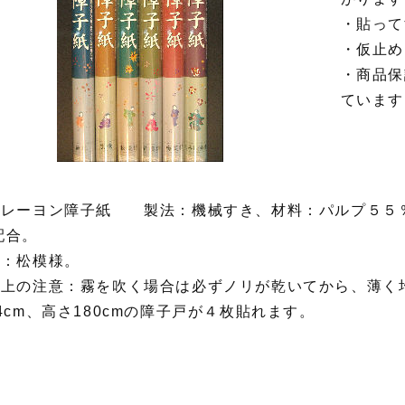
・貼って
・仮止め
・商品保
ています
抄レーヨン障子紙 製法：機械すき、材料：パルプ５５
配合。
様：松模様。
用上の注意：霧を吹く場合は必ずノリが乾いてから、薄く
4cm、高さ180cmの障子戸が４枚貼れます。