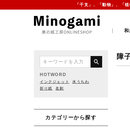
「干支」、「動物」、「植
和
障
HOTWORD
インクジェット
水うちわ
折り紙
名刺
カテゴリーから探す