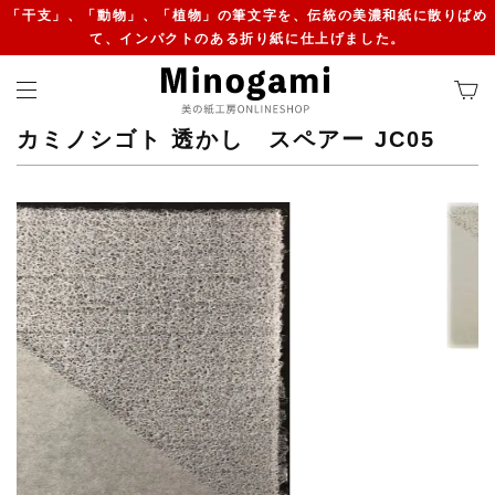
「干支」、「動物」、「植物」の筆文字を、伝統の美濃和紙に散りばめ
て、インパクトのある折り紙に仕上げました。
カミノシゴト 透かし スペアー JC05