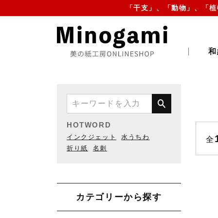
「干支」、「動物」、「植
和
HOTWORD
インクジェット
水うちわ
全
折り紙
名刺
カテゴリーから探す